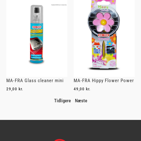
MA-FRA Glass cleaner mini
MA-FRA Hippy Flower Power
29,00
kr.
49,00
kr.
Tidligere
Næste
I alt
0,00
kr.
Køb for
499,00
kr.
mere for gratis fragt