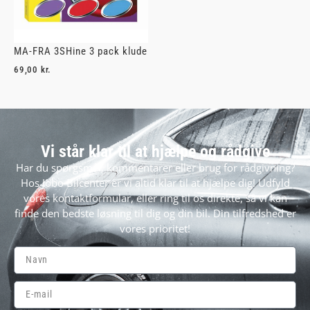
MA-FRA 3SHine 3 pack klude
69,00
kr.
Vi står klar til at hjælpe og rådgive
Har du spørgsmål, kommentarer eller brug for rådgivning?
Hos Jobo Bilcenter er vi altid klar til at hjælpe dig! Udfyld
vores kontaktformular, eller ring til os direkte, så vi kan
finde den bedste løsning til dig og din bil. Din tilfredshed er
vores prioritet!