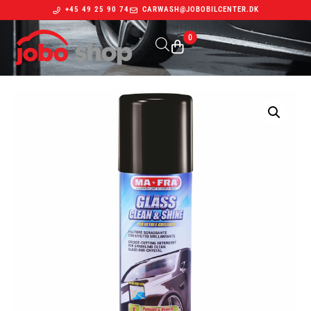
+45 49 25 90 74
CARWASH@JOBOBILCENTER.DK
0
Indkøbskurv
Din kurv er tom.