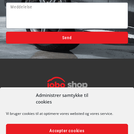
Send
Alternative:
I alt
0,00
kr.
Køb for
499,00
kr.
mere for gratis fragt
Gå til betaling
Administrer samtykke til
cookies
CVR 70681811
+45 49 25 90 74
Vi bruger cookies til at optimere vores websted og vores service.
CARWASH@JOBOBILCENTER.DK
OLE RØMERS VEJ 1A, 3000 HELSINGØR
Accepter cookies