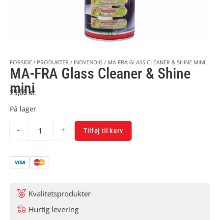
FORSIDE
/
PRODUKTER
/
INDVENDIG
/
MA-FRA GLASS CLEANER & SHINE MINI
MA-FRA Glass Cleaner & Shine
mini
29,00
kr.
På lager
Alternative:
-
+
Tilføj til kurv
Kvalitetsprodukter
Hurtig levering