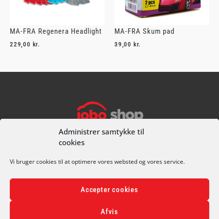
MA-FRA Regenera Headlight
MA-FRA Skum pad
229,00
kr.
39,00
kr.
I alt
0,00
kr.
Køb for
499,00
kr.
mere for gratis fragt
Gå til betaling
Administrer samtykke til
cookies
CVR 70681811
+45 49 25 90 74
Vi bruger cookies til at optimere vores websted og vores service.
CARWASH@JOBOBILCENTER.DK
OLE RØMERS VEJ 1A, 3000 HELSINGØR
Accepter cookies
PRIVATLIVSPOLITIK
Afvis
HANDELSBETINGELSER