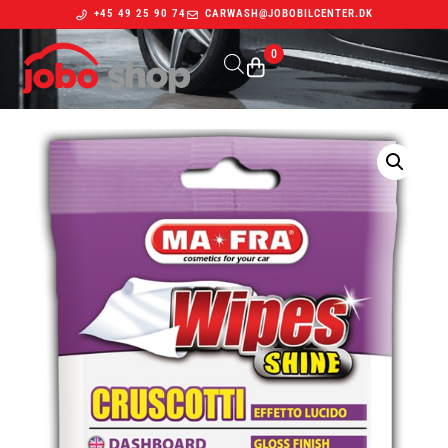
+45 49 25 90 74
CARWASH@JOBOBILCENTER.DK
0
Indkøbskurv
Din kurv er tom.