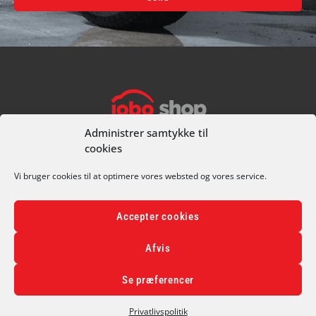
Alternative:
I alt
0,00
kr.
Køb for
499,00
kr.
mere for gratis fragt
Gå til betaling
Administrer samtykke til
cookies
CVR 70681811
+45 49 25 90 74
Vi bruger cookies til at optimere vores websted og vores service.
CARWASH@JOBOBILCENTER.DK
OLE RØMERS VEJ 1A, 3000 HELSINGØR
Accepter cookies
PRIVATLIVSPOLITIK
Afvis
HANDELSBETINGELSER
Se præferencer
Privatlivspolitik
© 2026 JOBO SHOP – DESIGNET AF
AUXO.DK