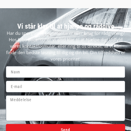
Vi står klar til at hjælpe og rådgive
Har du spørgsmål, kommentarer eller brug for rådgivning?
Hos Jobo Bilcenter er vi altid klar til at hjælpe dig! Udfyld
vores kontaktformular, eller ring til os direkte, så vi kan
finde den bedste løsning til dig og din bil. Din tilfredshed er
vores prioritet!
Send