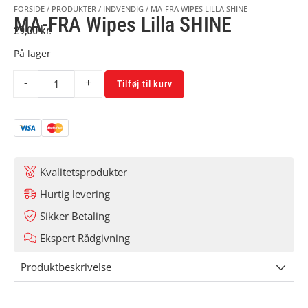
FORSIDE
/
PRODUKTER
/
INDVENDIG
/
MA-FRA WIPES LILLA SHINE
MA-FRA Wipes Lilla SHINE
29,00
kr.
På lager
Alternative:
-
+
Tilføj til kurv
Kvalitetsprodukter
Hurtig levering
Sikker Betaling
Ekspert Rådgivning
Produktbeskrivelse