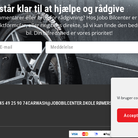
står klar til at hjælpe og rådgive
ntarer eller brug for rådgivning? Hos Jobo Bilcenter er vi 
tformular, eller ring til os direkte, så vi kan finde den beds
bil. Din tilfredshed er vores prioritet!
Vi bruger co
45 49 25 90 74
CARWASH@JOBOBILCENTER.DK
OLE RØMERS VEJ 1A, 300
Accept