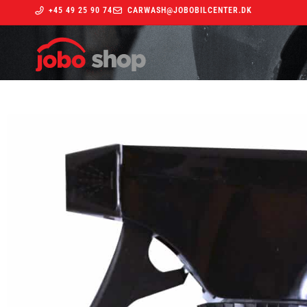
+45 49 25 90 74
CARWASH@JOBOBILCENTER.DK
Indkøbskurv
Din kurv er tom.