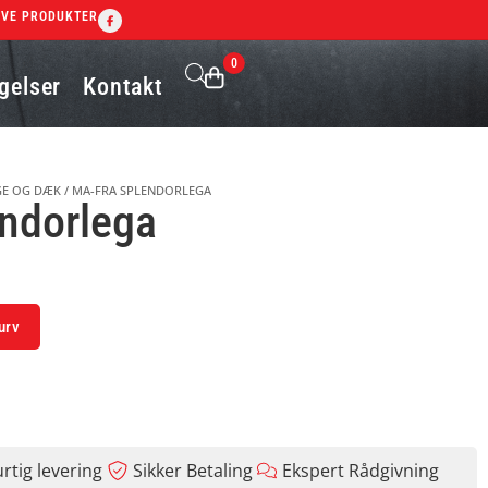
IVE PRODUKTER
0
gelser
Kontakt
E OG DÆK
/
MA-FRA SPLENDORLEGA
ndorlega
Alternative:
kurv
rtig levering
Sikker Betaling
Ekspert Rådgivning