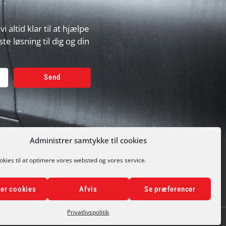
altid klar til at hjælpe
te løsning til dig og din
Send
Administrer samtykke til cookies
okies til at optimere vores websted og vores service.
0 HELSINGØR
PRIVATLIVSPOLITIK
HANDELSBETINGELSER
er cookies
Afvis
Se præferencer
Privatlivspolitik