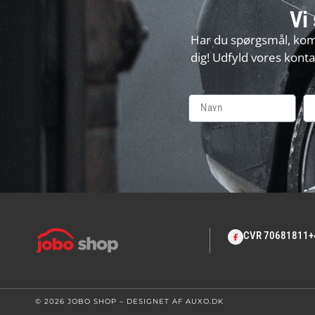
Vi 
Har du spørgsmål, komme
dig! Udfyld vores kontak
I alt
0,00
kr.
Køb for
499,00
kr.
mere for gratis fragt
Gå til betaling
Alternative:
CVR 70681811
+
© 2026 JOBO SHOP – DESIGNET AF
AUXO.DK