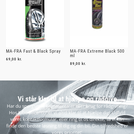
MA-FRA Fast & Black Spray
MA-FRA Extreme Black 500
ml
69,00
kr.
89,00
kr.
Vi står klar til at hjælpe og rådgive
Har du spørgsmål, kommentarer eller brug for rådgivning?
Hos Jobo Bilcenter er vi altid klar til at hjælpe dig! Udfyld
vores kontaktformular, eller ring til os direkte, så vi kan
finde den bedste løsning til dig og din bil. Din tilfredshed er
vores prioritet!