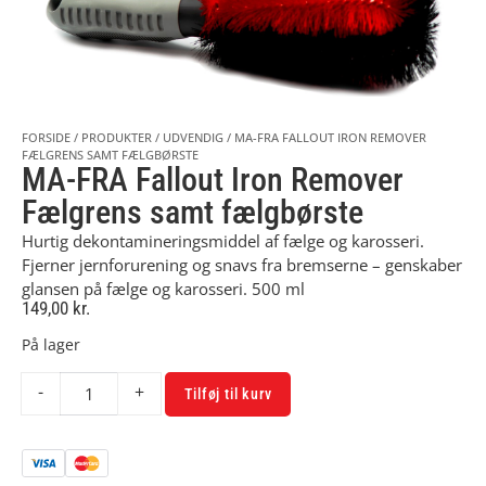
FORSIDE
/
PRODUKTER
/
UDVENDIG
/
MA-FRA FALLOUT IRON REMOVER
FÆLGRENS SAMT FÆLGBØRSTE
MA-FRA Fallout Iron Remover
Fælgrens samt fælgbørste
Hurtig dekontamineringsmiddel af fælge og karosseri.
Fjerner jernforurening og snavs fra bremserne – genskaber
glansen på fælge og karosseri. 500 ml
149,00
kr.
På lager
Alternative:
-
+
Tilføj til kurv