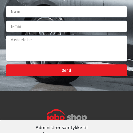
Send
Alternative:
I alt
0,00
kr.
Køb for
499,00
kr.
mere for gratis fragt
Gå til betaling
Administrer samtykke til