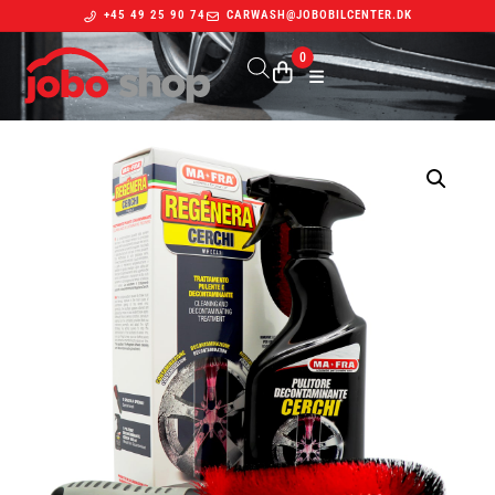
+45 49 25 90 74
CARWASH@JOBOBILCENTER.DK
0
Indkøbskurv
Din kurv er tom.