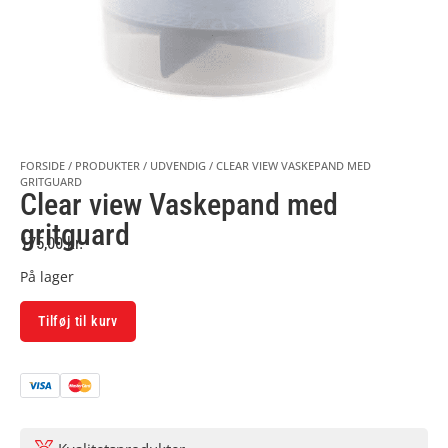
FORSIDE
/
PRODUKTER
/
UDVENDIG
/
CLEAR VIEW VASKEPAND MED
GRITGUARD
Clear view Vaskepand med
gritguard
175,00
kr.
På lager
Alternative:
Tilføj til kurv