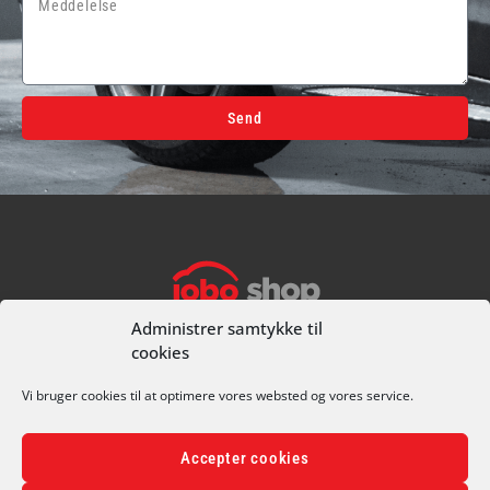
Send
Alternative:
I alt
0,00
kr.
Køb for
499,00
kr.
mere for gratis fragt
Gå til betaling
Administrer samtykke til
cookies
CVR 70681811
+45 49 25 90 74
Vi bruger cookies til at optimere vores websted og vores service.
CARWASH@JOBOBILCENTER.DK
OLE RØMERS VEJ 1A, 3000 HELSINGØR
Accepter cookies
PRIVATLIVSPOLITIK