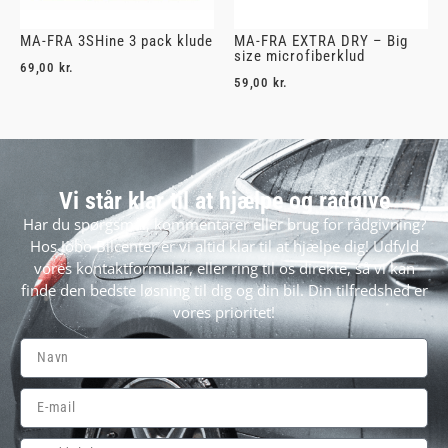
MA-FRA 3SHine 3 pack klude
MA-FRA EXTRA DRY – Big
size microfiberklud
69,00
kr.
59,00
kr.
Vi står klar til at hjælpe og rådgive
Har du spørgsmål, kommentarer eller brug for rådgivning?
Hos Jobo Bilcenter er vi altid klar til at hjælpe dig! Udfyld
vores kontaktformular, eller ring til os direkte, så vi kan
finde den bedste løsning til dig og din bil. Din tilfredshed er
vores prioritet!