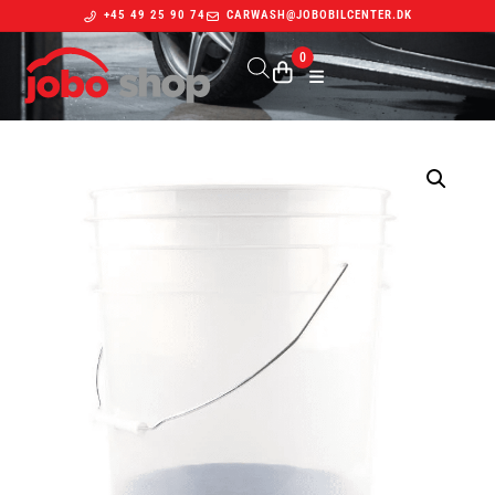
+45 49 25 90 74
CARWASH@JOBOBILCENTER.DK
0
Indkøbskurv
Din kurv er tom.